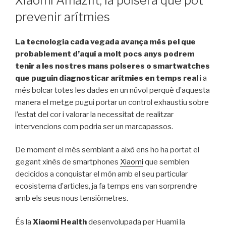
Xiaomi Amazfit, la polsera que pot
prevenir arítmies
La tecnologia cada vegada avança més pel que
probablement d’aquí a molt pocs anys podrem
tenir a les nostres mans polseres o smartwatches
que puguin diagnosticar arítmies en temps real
i a
més bolcar totes les dades en un núvol perquè d’aquesta
manera el metge pugui portar un control exhaustiu sobre
l’estat del cor i valorar la necessitat de realitzar
intervencions com podria ser un marcapassos.
De moment el més semblant a això ens ho ha portat el
gegant xinès de smartphones
Xiaomi
que semblen
decicidos a conquistar el món amb el seu particular
ecosistema d’articles, ja fa temps ens van sorprendre
amb els seus nous tensiòmetres.
És la
Xiaomi Health
desenvolupada per Huami la