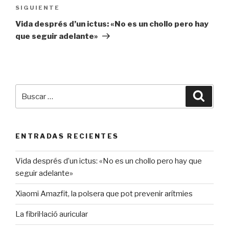
SIGUIENTE
Siguiente
entrada
Vida després d’un ictus: «No es un chollo pero hay
que seguir adelante»
Buscar
Busca
por:
ENTRADAS RECIENTES
Vida després d’un ictus: «No es un chollo pero hay que
seguir adelante»
Xiaomi Amazfit, la polsera que pot prevenir arítmies
La fibril·lació auricular